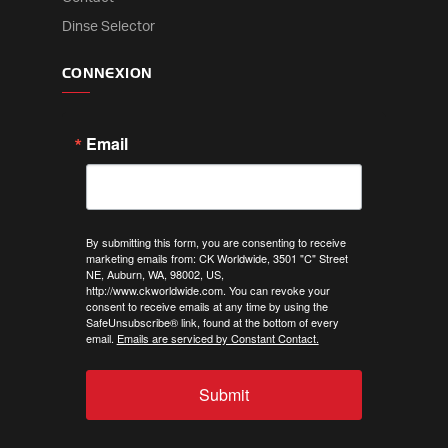
Dinse Selector
CONNEXION
Email
By submitting this form, you are consenting to receive
marketing emails from: CK Worldwide, 3501 "C" Street
NE, Auburn, WA, 98002, US,
http://www.ckworldwide.com. You can revoke your
consent to receive emails at any time by using the
SafeUnsubscribe® link, found at the bottom of every
email.
Emails are serviced by Constant Contact.
Submit