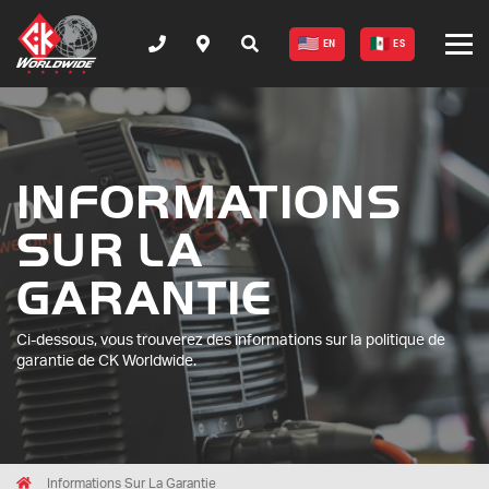
EN
ES
INFORMATIONS
SUR LA
GARANTIE
Ci-dessous, vous trouverez des informations sur la politique de
garantie de CK Worldwide.
Breadcrumbs
Home
Informations Sur La Garantie