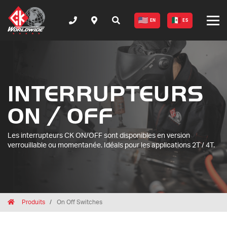
EN
ES
INTERRUPTEURS
ON / OFF
Les interrupteurs CK ON/OFF sont disponibles en version
verrouillable ou momentanée. Idéals pour les applications 2T / 4T.
Breadcrumbs
Home
Produits
On Off Switches