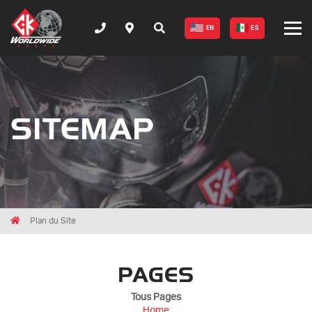
EN
ES
SITEMAP
Breadcrumbs
Home
Plan du Site
PAGES
Tous Pages
Home