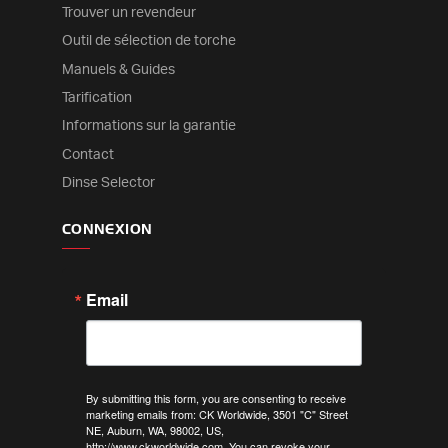
Trouver un revendeur
Outil de sélection de torche
Manuels & Guides
Tarification
Informations sur la garantie
Contact
Dinse Selector
CONNEXION
Email
By submitting this form, you are consenting to receive
marketing emails from: CK Worldwide, 3501 "C" Street
NE, Auburn, WA, 98002, US,
http://www.ckworldwide.com. You can revoke your