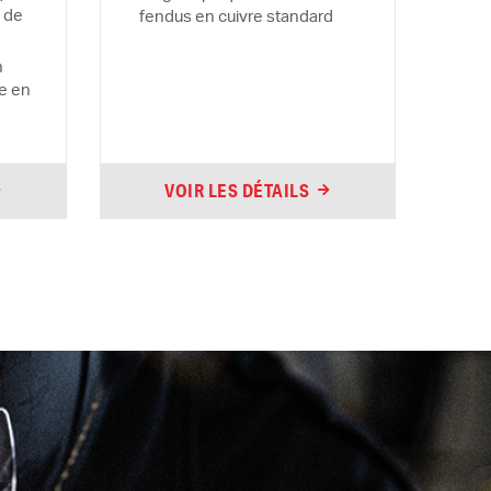
 de
fendus en cuivre standard
n
le en
VOIR LES DÉTAILS