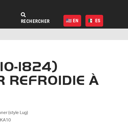
EN
ES
RECHERCHER
10-1824)
 REFROIDIE À
ner (style Lug)
 CKA10