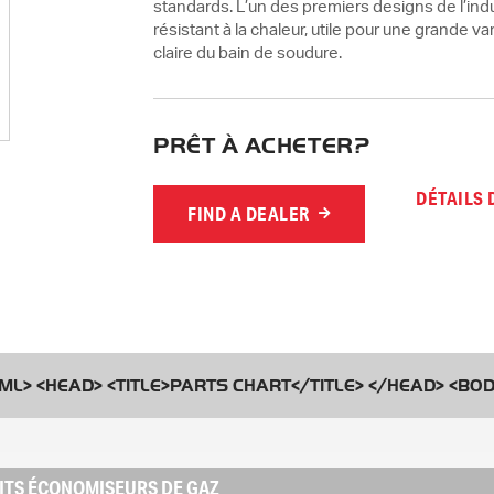
standards. L’un des premiers designs de l’indu
résistant à la chaleur, utile pour une grande va
claire du bain de soudure.
PRÊT À ACHETER?
DÉTAILS
FIND A DEALER
ML> <HEAD> <TITLE>PARTS CHART</TITLE> </HEAD> <BOD
 KITS ÉCONOMISEURS DE GAZ