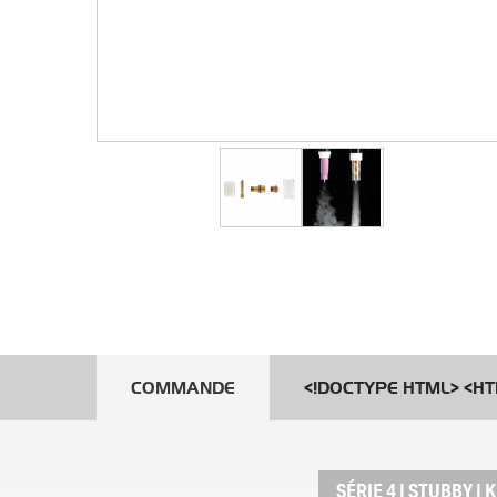
COMMANDE
<!DOCTYPE HTML> <HT
SÉRIE 4 | STUBBY |