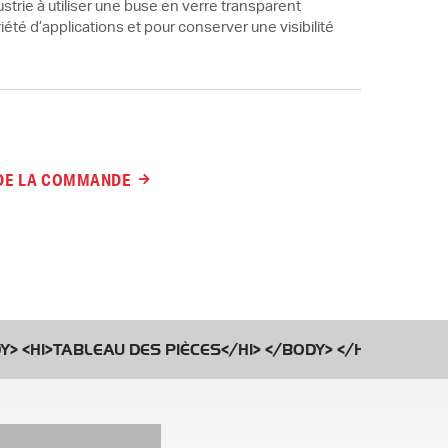
strie à utiliser une buse en verre transparent
riété d’applications et pour conserver une visibilité
 DE LA COMMANDE
Y> <H1>TABLEAU DES PIÈCES</H1> </BODY> </HTML>