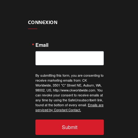
CONNEXION
Email
By submitting this form, you are consenting to
receive marketing emails from: CK
Worldwide, 3501 "C" Street NE, Auburn, WA,
98002, US, http://www.ckworldwide.com. You
can revoke your consent to receive emails at
any time by using the SafeUnsubscribe® link,
found at the bottom of every email.
Emails are
serviced by Constant Contact.
Submit