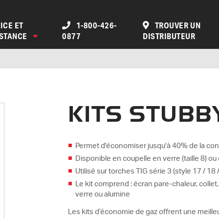
ICE ET
1-800-426-
TROUVER UN
ISTANCE
0877
DISTRIBUTEUR
KITS STUBB
Permet d'économiser jusqu'à 40% de la co
Disponible en coupelle en verre (taille 8) ou 
Utilisé sur torches TIG série 3 (style 17 / 18 
Le kit comprend : écran pare-chaleur, collet
verre ou alumine
Les kits d’économie de gaz offrent une meille