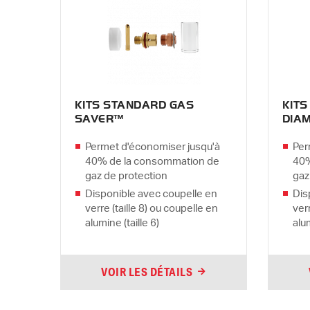
KITS STANDARD GAS
KIT
SAVER™
DIA
Permet d'économiser jusqu'à
Per
40% de la consommation de
40%
gaz de protection
gaz
Disponible avec coupelle en
Dis
verre (taille 8) ou coupelle en
ver
alumine (taille 6)
alum
VOIR LES DÉTAILS