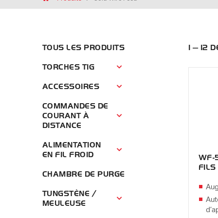
TOUS LES PRODUITS
1 — 12 
TORCHES TIG
Torches TIG Menu
ACCESSOIRES
Accessoires Menu
COMMANDES DE
COURANT À
Commandes de courant à distance 
DISTANCE
ALIMENTATION
Alimentation en fil froid Menu
EN FIL FROID
WF-
FILS
CHAMBRE DE PURGE
Aug
TUNGSTÈNE /
Aut
Tungstène / Meuleuse Menu
MEULEUSE
d’a