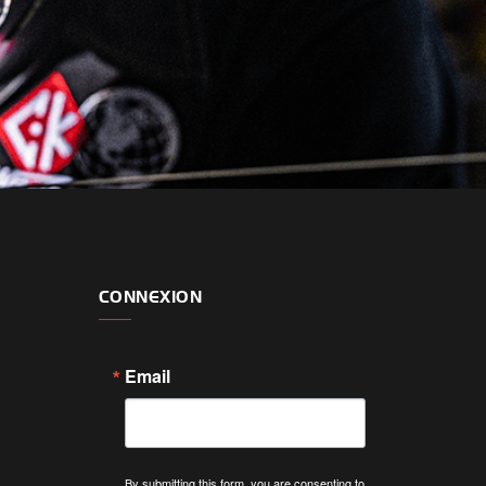
CONNEXION
Email
By submitting this form, you are consenting to