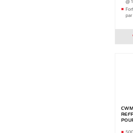
@ 
For
par
CWM
REFR
POUR
500