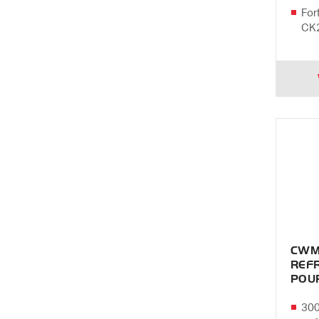
For
CK2
CWM
REFR
POUR
300