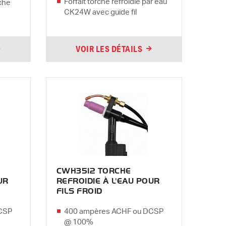
Forfait torche refroidie par eau
rche
CK24W avec guide fil
VOIR LES DÉTAILS
CWH3512 TORCHE
UR
REFROIDIE À L'EAU POUR
FILS FROID
CSP
400 ampères ACHF ou DCSP
@ 100%