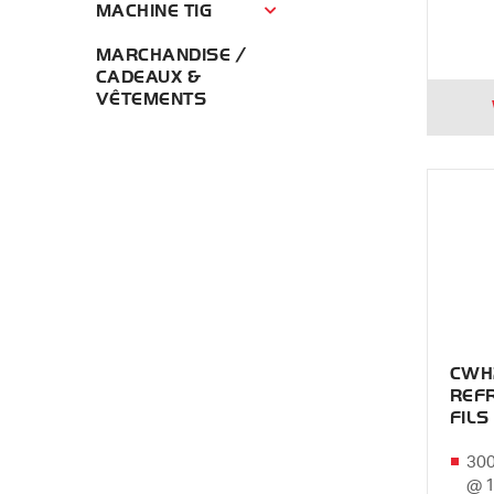
MACHINE TIG
Machine TIG Menu
MARCHANDISE /
CADEAUX &
VÊTEMENTS
CWH
REFR
FILS
300
@ 