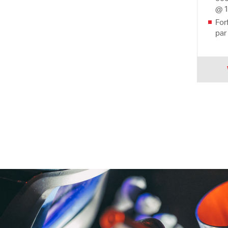
@ 
For
par