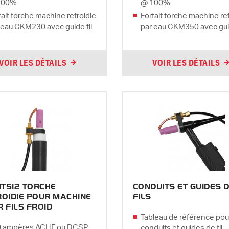
100%
@ 100%
fait torche machine refroidie
Forfait torche machine re
 eau CKM230 avec guide fil
par eau CKM350 avec guid
VOIR LES DÉTAILS
VOIR LES DÉTAILS
T512 TORCHE
CONDUITS ET GUIDES 
OIDIE POUR MACHINE
FILS
 FILS FROID
Tableau de référence pou
 ampères ACHF ou DCSP
conduits et guides de fil