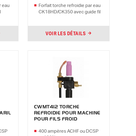
r eau
Forfait torche refroidie par eau
l
CK18HD/CK350 avec guide fil
VOIR LES DÉTAILS
CWMT412 TORCHE
BARIL
REFROIDIE POUR MACHINE
POUR FILS FROID
CSP
400 ampères ACHF ou DCSP