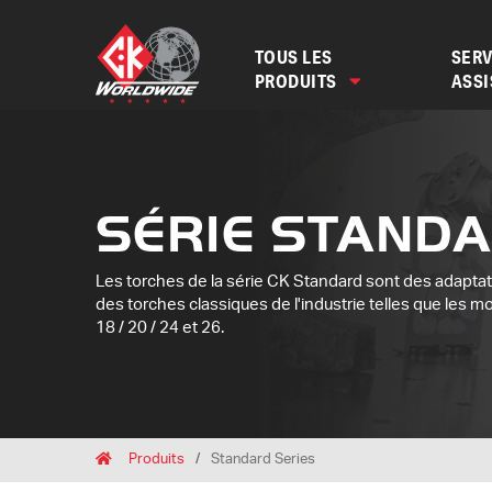
TOUS LES
SERV
PRODUITS
ASS
SÉRIE STAND
Les torches de la série CK Standard sont des adapta
des torches classiques de l'industrie telles que les mo
18 / 20 / 24 et 26.
Breadcrumbs
Home
Produits
Standard Series