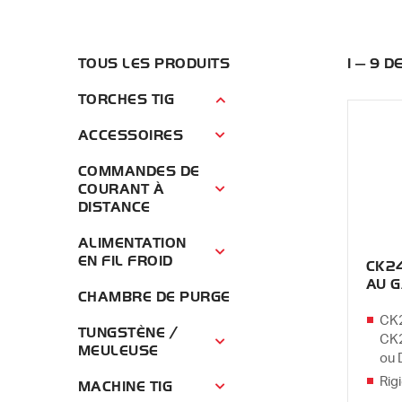
TOUS LES PRODUITS
1 — 9 
TORCHES TIG
Torches TIG Menu
ACCESSOIRES
Accessoires Menu
COMMANDES DE
COURANT À
Commandes de courant à distance 
DISTANCE
ALIMENTATION
Alimentation en fil froid Menu
EN FIL FROID
CK24
AU 
CHAMBRE DE PURGE
CK2
TUNGSTÈNE /
CK2
Tungstène / Meuleuse Menu
MEULEUSE
ou
Rigi
MACHINE TIG
Machine TIG Menu