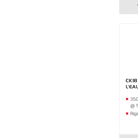
CK18
L'EA
350
@ 
Rig