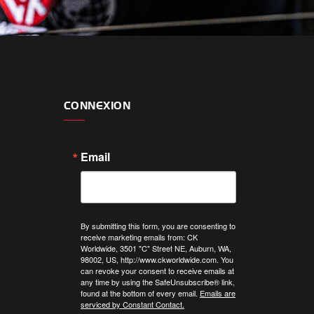
CONNEXION
Email
By submitting this form, you are consenting to
receive marketing emails from: CK
Worldwide, 3501 "C" Street NE, Auburn, WA,
98002, US, http://www.ckworldwide.com. You
can revoke your consent to receive emails at
any time by using the SafeUnsubscribe® link,
found at the bottom of every email.
Emails are
serviced by Constant Contact.