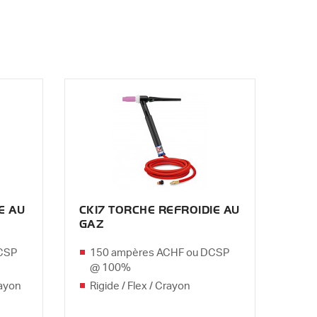
E AU
CK17 TORCHE REFROIDIE AU
GAZ
CSP
150 ampères ACHF ou DCSP
@ 100%
rayon
Rigide / Flex / Crayon