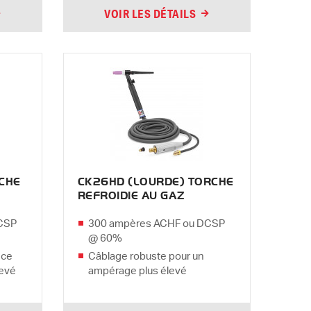
VOIR LES DÉTAILS
CHE
CK26HD (LOURDE) TORCHE
REFROIDIE AU GAZ
CSP
300 ampères ACHF ou DCSP
@ 60%
nce
Câblage robuste pour un
levé
ampérage plus élevé