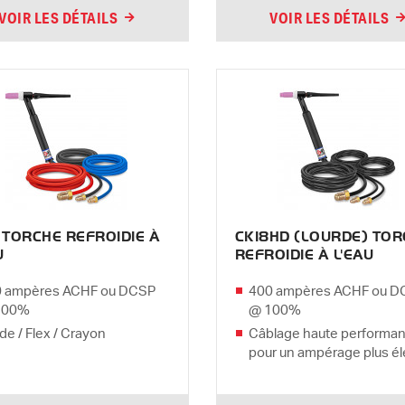
VOIR LES DÉTAILS
VOIR LES DÉTAILS
 TORCHE REFROIDIE À
CK18HD (LOURDE) TOR
U
REFROIDIE À L'EAU
 ampères ACHF ou DCSP
400 ampères ACHF ou D
100%
@ 100%
ide / Flex / Crayon
Câblage haute performa
pour un ampérage plus é