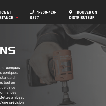
ICE ET
1-800-426-
TROUVER UN
ISTANCE
0877
DISTRIBUTEUR
INS
trie, conçues
es coniques
 standard,
rs tout en
s de pince
erformances
 Mettez à niveau
 d'une précision