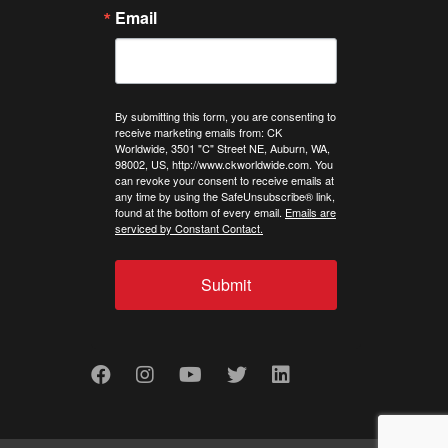
Email
By submitting this form, you are consenting to
receive marketing emails from: CK
Worldwide, 3501 "C" Street NE, Auburn, WA,
98002, US, http://www.ckworldwide.com. You
can revoke your consent to receive emails at
any time by using the SafeUnsubscribe® link,
found at the bottom of every email.
Emails are
serviced by Constant Contact.
Submit
Facebook
Instagram
Youtube
Twitter
LinkedIn