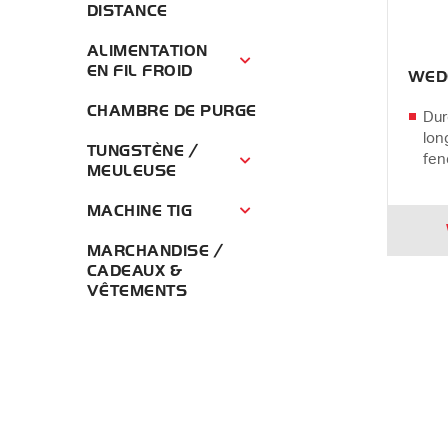
DISTANCE
ALIMENTATION
Alimentation en fil froid Menu
EN FIL FROID
WED
CHAMBRE DE PURGE
Dur
lon
TUNGSTÈNE /
fen
Tungstène / Meuleuse Menu
MEULEUSE
MACHINE TIG
Machine TIG Menu
MARCHANDISE /
CADEAUX &
VÊTEMENTS