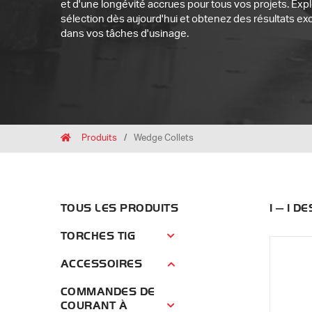
et d'une longévité accrues pour tous vos projets. Exp
sélection dès aujourd'hui et obtenez des résultats e
dans vos tâches d'usinage.
Breadcrumbs
Home
Produits
Wedge Collets
TOUS LES PRODUITS
1 — 1 D
TORCHES TIG
Torches TIG Menu
ACCESSOIRES
Accessoires Menu
COMMANDES DE
COURANT À
Commandes de courant à distance 