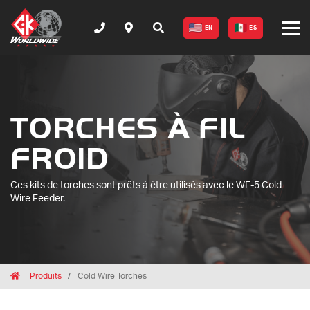
EN
ES
TORCHES À FIL
FROID
Ces kits de torches sont prêts à être utilisés avec le WF-5 Cold
Wire Feeder.
Breadcrumbs
Home
Produits
Cold Wire Torches