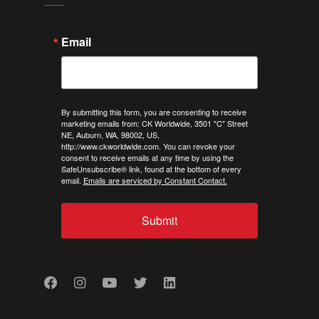
Email
By submitting this form, you are consenting to receive
marketing emails from: CK Worldwide, 3501 "C" Street
NE, Auburn, WA, 98002, US,
http://www.ckworldwide.com. You can revoke your
consent to receive emails at any time by using the
SafeUnsubscribe® link, found at the bottom of every
email.
Emails are serviced by Constant Contact.
Submit
Facebook
Instagram
Youtube
Twitter
LinkedIn