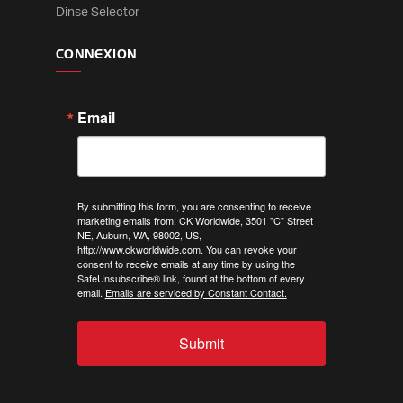
Dinse Selector
CONNEXION
Email
By submitting this form, you are consenting to receive
marketing emails from: CK Worldwide, 3501 "C" Street
NE, Auburn, WA, 98002, US,
http://www.ckworldwide.com. You can revoke your
consent to receive emails at any time by using the
SafeUnsubscribe® link, found at the bottom of every
email.
Emails are serviced by Constant Contact.
Submit