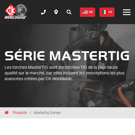
EN
ES
SÉRIE MASTERTIG
Les torches MasterTIG sont les torches TIG de la plus haute
qualité sur le marché, car elles incluent les conceptions les plus
avancées créées par CK Worldwide.
Breadcrumbs
Home
Produits
Mastertig Series