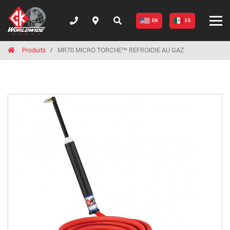
EN
ES
Breadcrumbs
Home
Produits
MR70 MICRO TORCHE™ REFROIDIE AU GAZ