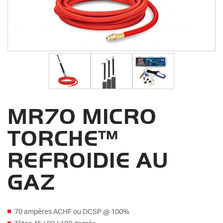
MR70 MICRO
TORCHE™
REFROIDIE AU
GAZ
70 ampères ACHF ou DCSP @ 100%