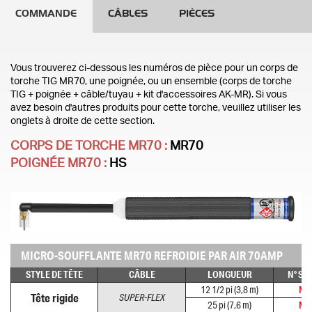
COMMANDE
CÂBLES
PIÈCES
Vous trouverez ci-dessous les numéros de pièce pour un corps de
torche TIG MR70, une poignée, ou un ensemble (corps de torche
TIG + poignée + câble/tuyau + kit d'accessoires AK-MR). Si vous
avez besoin d'autres produits pour cette torche, veuillez utiliser les
onglets à droite de cette section.
CORPS DE TORCHE MR70 :
MR70
POIGNÉE MR70 :
HS
MICRO-SOUFFLANTE MR70 REFROIDIE PAR AIR 70AMP
STYLE DE TÊTE
CÂBLE
LONGUEUR
N° SU
12 1/2 pi (3,8 m)
MR
Tête rigide
SUPER-FLEX
25 pi (7,6 m)
MR