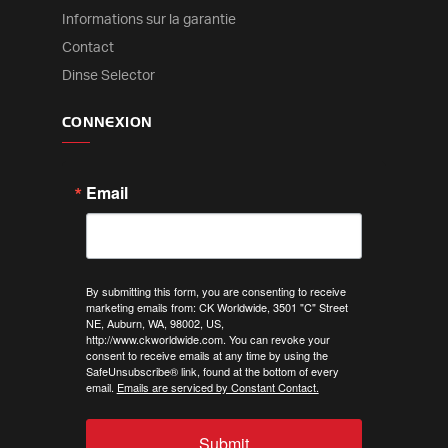
Informations sur la garantie
Contact
Dinse Selector
CONNEXION
Email
By submitting this form, you are consenting to receive
marketing emails from: CK Worldwide, 3501 "C" Street
NE, Auburn, WA, 98002, US,
http://www.ckworldwide.com. You can revoke your
consent to receive emails at any time by using the
SafeUnsubscribe® link, found at the bottom of every
email.
Emails are serviced by Constant Contact.
Submit