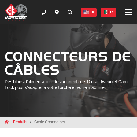
EN
ES
CONNECTEURS DE
CÂBLES
Des blocs d'alimentation, des connecteurs Dinse, Tweco et Cam-
Lock pour s'adapter à votre torche et votre machine.
Breadcrumbs
Home
Produits
Cable Connectors