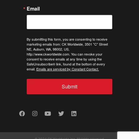
Email
By submitting this form, you are consenting to receive
marketing emails from: CK Worldwide, 3501 "C" Street
NE, Auburn, WA, 98002, US,
http://www.ckworldwide.com. You can revoke your
consent to receive emails at any time by using the
SafeUnsubscribe® link, found at the bottom of every
email.
Emails are serviced by Constant Contact.
Submit
Facebook
Instagram
Youtube
Twitter
LinkedIn