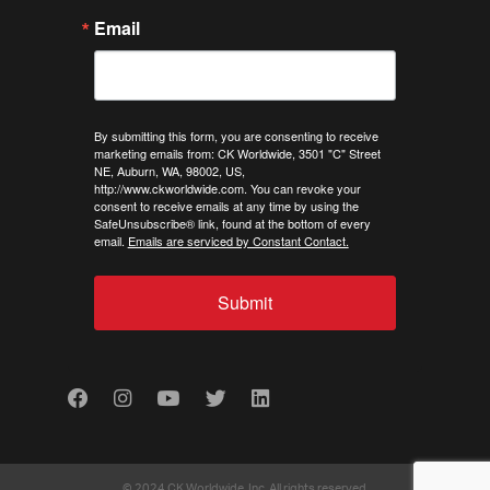
Email
By submitting this form, you are consenting to receive
marketing emails from: CK Worldwide, 3501 "C" Street
NE, Auburn, WA, 98002, US,
http://www.ckworldwide.com. You can revoke your
consent to receive emails at any time by using the
SafeUnsubscribe® link, found at the bottom of every
email.
Emails are serviced by Constant Contact.
Submit
Facebook
Instagram
Youtube
Twitter
LinkedIn
© 2024 CK Worldwide, Inc. All rights reserved.