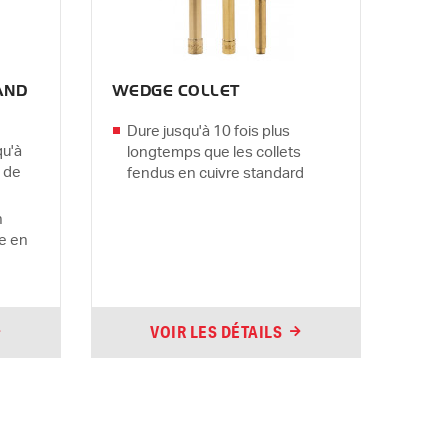
AND
WEDGE COLLET
Dure jusqu'à 10 fois plus
qu'à
longtemps que les collets
 de
fendus en cuivre standard
n
le en
VOIR LES DÉTAILS