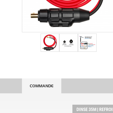
COMMANDE
DINSE 35M | REFROI