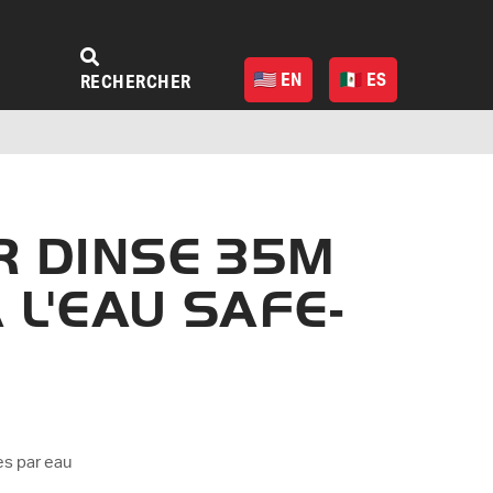
EN
ES
RECHERCHER
 DINSE 35M
 L'EAU SAFE-
es par eau