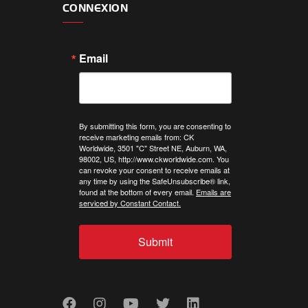
CONNEXION
Email
By submitting this form, you are consenting to
receive marketing emails from: CK
Worldwide, 3501 "C" Street NE, Auburn, WA,
98002, US, http://www.ckworldwide.com. You
can revoke your consent to receive emails at
any time by using the SafeUnsubscribe® link,
found at the bottom of every email.
Emails are
serviced by Constant Contact.
Submit
Facebook
Instagram
Youtube
Twitter
LinkedIn