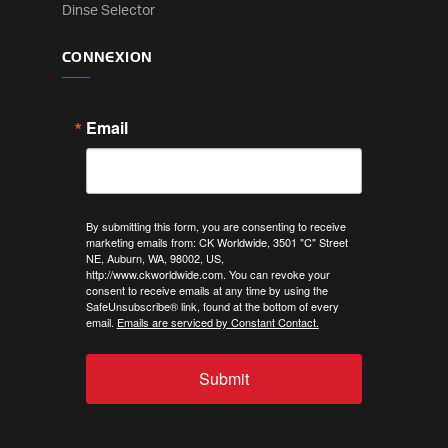
Dinse Selector
CONNEXION
Email
By submitting this form, you are consenting to receive
marketing emails from: CK Worldwide, 3501 "C" Street
NE, Auburn, WA, 98002, US,
http://www.ckworldwide.com. You can revoke your
consent to receive emails at any time by using the
SafeUnsubscribe® link, found at the bottom of every
email.
Emails are serviced by Constant Contact.
Submit