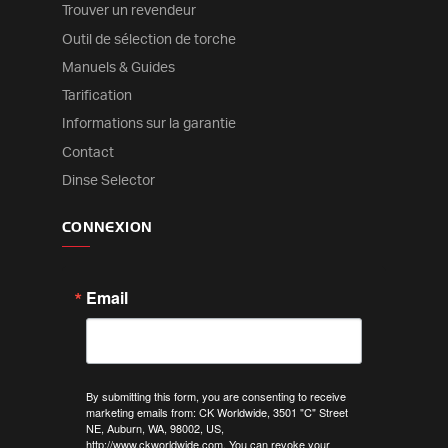
Trouver un revendeur
Outil de sélection de torche
Manuels & Guides
Tarification
Informations sur la garantie
Contact
Dinse Selector
CONNEXION
Email
By submitting this form, you are consenting to receive
marketing emails from: CK Worldwide, 3501 "C" Street
NE, Auburn, WA, 98002, US,
http://www.ckworldwide.com. You can revoke your