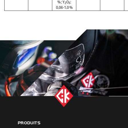
% ; Y
O
:
2
3
0,06-1,0 %
PRODUITS