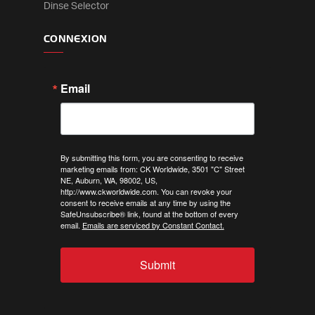
Dinse Selector
CONNEXION
Email
By submitting this form, you are consenting to receive
marketing emails from: CK Worldwide, 3501 "C" Street
NE, Auburn, WA, 98002, US,
http://www.ckworldwide.com. You can revoke your
consent to receive emails at any time by using the
SafeUnsubscribe® link, found at the bottom of every
email.
Emails are serviced by Constant Contact.
Submit