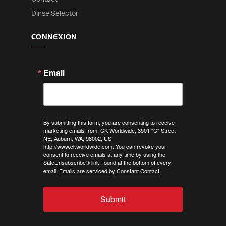
Dinse Selector
CONNEXION
Email
By submitting this form, you are consenting to receive
marketing emails from: CK Worldwide, 3501 "C" Street
NE, Auburn, WA, 98002, US,
http://www.ckworldwide.com. You can revoke your
consent to receive emails at any time by using the
SafeUnsubscribe® link, found at the bottom of every
email.
Emails are serviced by Constant Contact.
Submit