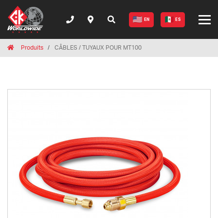
EN
ES
Breadcrumbs
Home
Produits
CÂBLES / TUYAUX POUR MT100