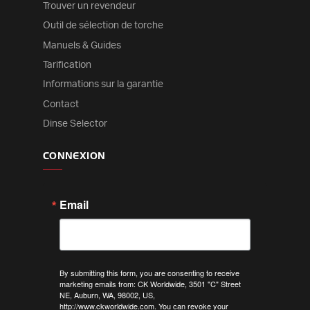
Trouver un revendeur
Outil de sélection de torche
Manuels & Guides
Tarification
Informations sur la garantie
Contact
Dinse Selector
CONNEXION
Email
By submitting this form, you are consenting to receive
marketing emails from: CK Worldwide, 3501 "C" Street
NE, Auburn, WA, 98002, US,
http://www.ckworldwide.com. You can revoke your