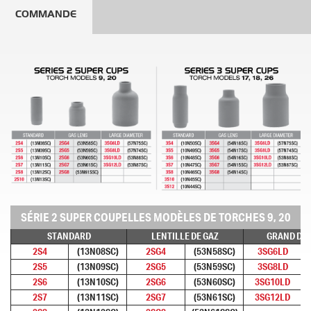
COMMANDE
SÉRIE 2 SUPER COUPELLES MODÈLES DE TORCHES 9, 20
STANDARD
LENTILLE DE GAZ
GRAND DI
2S4
(13N08SC)
2SG4
(53N58SC)
3SG6LD
2S5
(13N09SC)
2SG5
(53N59SC)
3SG8LD
2S6
(13N10SC)
2SG6
(53N60SC)
3SG10LD
2S7
(13N11SC)
2SG7
(53N61SC)
3SG12LD