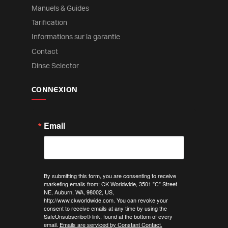
Manuels & Guides
Tarification
Informations sur la garantie
Contact
Dinse Selector
CONNEXION
Email
By submitting this form, you are consenting to receive
marketing emails from: CK Worldwide, 3501 "C" Street
NE, Auburn, WA, 98002, US,
http://www.ckworldwide.com. You can revoke your
consent to receive emails at any time by using the
SafeUnsubscribe® link, found at the bottom of every
email.
Emails are serviced by Constant Contact.