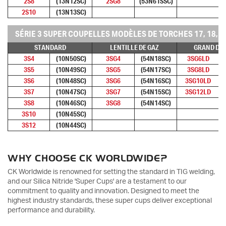
2S8
(13N12SC)
2SG8
(53N61SSC)
2S10
(13N13SC)
SÉRIE 3 SUPER COUPELLES MODÈLES DE TORCHES 17, 18, 2
STANDARD
LENTILLE DE GAZ
GRAND DI
3S4
(10N50SC)
3SG4
(54N18SC)
3SG6LD
3S5
(10N49SC)
3SG5
(54N17SC)
3SG8LD
3S6
(10N48SC)
3SG6
(54N16SC)
3SG10LD
3S7
(10N47SC)
3SG7
(54N15SC)
3SG12LD
3S8
(10N46SC)
3SG8
(54N14SC)
3S10
(10N45SC)
3S12
(10N44SC)
WHY CHOOSE CK WORLDWIDE?
CK Worldwide is renowned for setting the standard in TIG welding,
and our Silica Nitride 'Super Cups' are a testament to our
commitment to quality and innovation. Designed to meet the
highest industry standards, these super cups deliver exceptional
performance and durability.